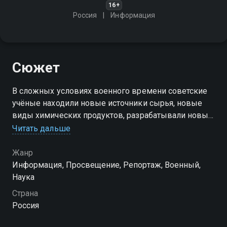
16+
Россия
Информация
Сюжет
В сложных условиях военного времени советские
учёные находили новые источники сырья, новые
виды химических продуктов, разрабатывали новые
технологические методы. Труд советских учёных
Читать дальше
позволил решить огромное число трудных задач,
необходимых фронту
Жанр
Информация, Просвещение, Репортаж, Военный,
Наука
Страна
Россия