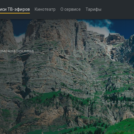
иси ТВ-эфиров
Кинотеатр
О сервисе
Тарифы
возможна реклама