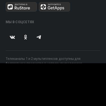
МЫ В СОЦСЕТЯХ
Телеканалы 1 и 2 мультиплексов доступны для
бесплатного просмотра в непрерывном режиме,
круглосуточно.
© 2014 — 2026, ООО «ЛайфСтрим», 109240, г. Москва,
ул. Николоямская, д. 13, стр. 2, этаж 2, ИНН 7710918800
Поддержка: help@smotreshka.tv
UUID: eb130a02-1b1c-4728-91a4-396cf96b39d5
v3.10.4
|
SSR