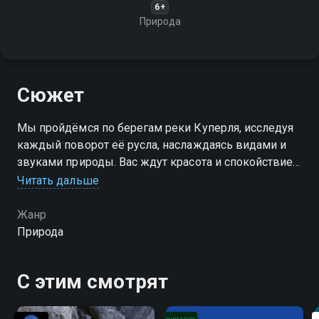
6+
Природа
Сюжет
Мы пройдёмся по берегам реки Куперля, исследуя
каждый поворот её русла, наслаждаясь видами и
звуками природы. Вас ждут красота и спокойствие!
Читать дальше
Посмотреть онлайн 1 сезон сериала Река Куперля
вы можете совершенно бесплатно в хорошем HD
Жанр
качестве на Смотрёшке
Природа
С этим смотрят