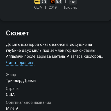
6.3
5.4
16+
США
2019
Триллер
Сюжет
Девять шахтёров оказываются в ловушке на
глубине двух миль под землёй горной системы
Аппалачи после взрыва метана. А запаса кислорода
им хватит всего на один час
Читать дальше
Жанр
Триллер, Драма
Страна
США
Оригинальное название
Mine 9