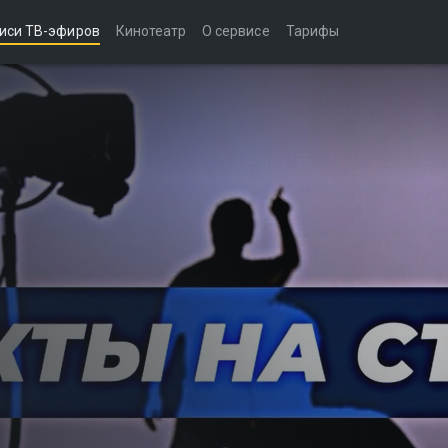
иси ТВ-эфиров
Кинотеатр
О сервисе
Тарифы