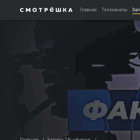
Главная
Телеканалы
Зап
Главная
/
Записи ТВ-эфиров
/