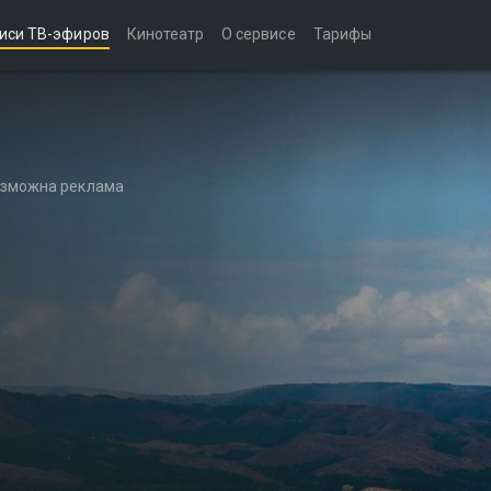
иси ТВ-эфиров
Кинотеатр
О сервисе
Тарифы
возможна реклама