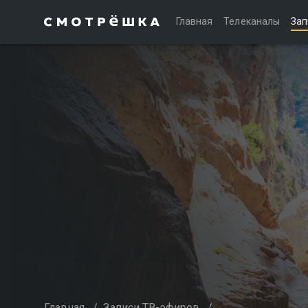
Главная
Телеканалы
Зап
Главная
/
Записи ТВ-эфиров
/