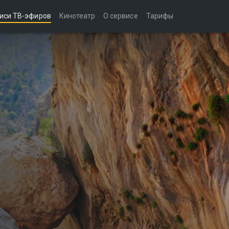
иси ТВ-эфиров
Кинотеатр
О сервисе
Тарифы