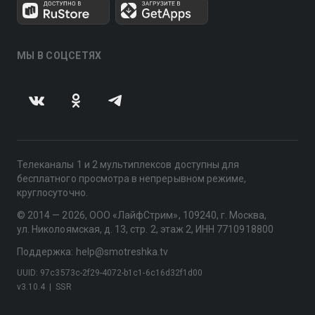
МЫ В СОЦСЕТЯХ
Телеканалы 1 и 2 мультиплексов доступны для
бесплатного просмотра в непрерывном режиме,
круглосуточно.
© 2014 — 2026, ООО «ЛайфСтрим», 109240, г. Москва,
ул. Николоямская, д. 13, стр. 2, этаж 2, ИНН 7710918800
Поддержка: help@smotreshka.tv
UUID: 97c3573c-2f29-4072-b1c1-6c16d32f1d00
v3.10.4
|
SSR