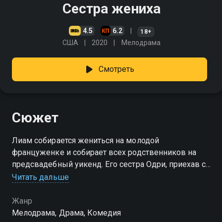
Сестра жениха
4.5
6.2
18+
США
2020
Мелодрама
Смотреть
Сюжет
Лиам собирается жениться на молодой
француженке и собирает всех родственников на
предсвадебный уикенд. Его сестра Одри, приехав с
мужем Итаном в Хэмптон, сразу же не принимает
Читать дальше
Клеманс, которая является "мисс совершенством"
Жанр
Мелодрама, Драма, Комедия