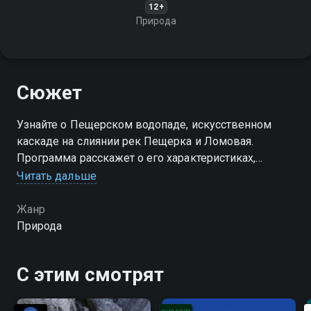
12+
Природа
Сюжет
Узнайте о Пещерском водопаде, искусственном
каскаде на слиянии рек Пещерка и Ломовая.
Программа расскажет о его характеристиках,
времени наибольшего водного потока и
Читать дальше
популярности среди отдыхающих из разных
регионов
Жанр
Природа
С этим смотрят