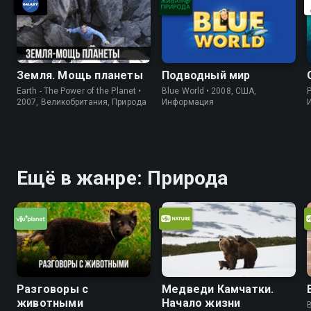
Земля. Мощь планеты
Подводный мир
Earth - The Power of the Planet •
Blue World • 2008, США,
P
2007, Великобритания, Природа
Информация
Ещё в жанре: Природа
Разговоры с
Медведи Камчатки.
животными
Начало жизни
B