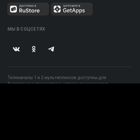
МЫ В СОЦСЕТЯХ
Телеканалы 1 и 2 мультиплексов доступны для
бесплатного просмотра в непрерывном режиме,
круглосуточно.
© 2014 — 2026, ООО «ЛайфСтрим», 109240, г. Москва,
ул. Николоямская, д. 13, стр. 2, этаж 2, ИНН 7710918800
Поддержка: help@smotreshka.tv
UUID: baea0f3a-2f25-4ed6-aa4c-d63b1e0e2f03
v3.10.4
|
SSR