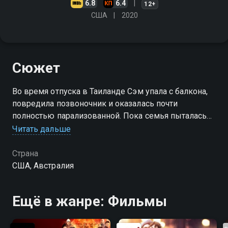
6.8
6.4
12+
США
2020
Сюжет
Во время отпуска в Таиланде Сэм упала с балкона,
повредила позвоночник и оказалась почти
полностью парализованной. Пока семья пыталась
справиться с испытанием, у них появился
Читать дальше
неожиданный друг - раненый птенец сороки,
которого Блумы назвали Пингвин
Страна
США, Австралия
Ещё в жанре: Фильмы