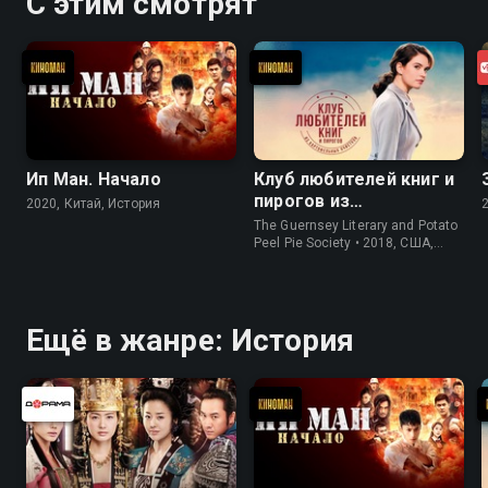
С этим смотрят
Ип Ман. Начало
Клуб любителей книг и
пирогов из
2020, Китай, История
картофельных
The Guernsey Literary and Potato
очистков
Peel Pie Society • 2018, США,
История
Ещё в жанре: История