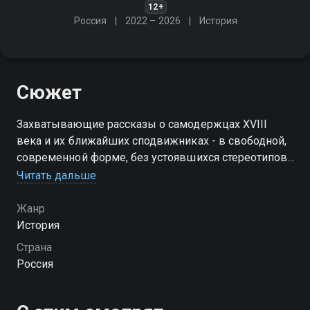
12+
Россия
2022 – 2026
История
Сюжет
Захватывающие рассказы о самодержцах XVIII
века и их ближайших сподвижниках - в свободной,
современной форме, без устоявшихся стереотипов.
Неожиданно свежий взгляд на известных со
Читать дальше
школьной скамьи исторических персонажей
Жанр
История
Страна
Россия