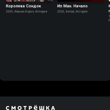
Королева Сондок
Ип Ман. Начало
2009, Южная Корея, История
2020, Китай, История
T
P