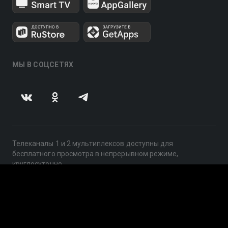
МЫ В СОЦСЕТЯХ
Телеканалы 1 и 2 мультиплексов доступны для
бесплатного просмотра в непрерывном режиме,
круглосуточно.
© 2014 — 2026, ООО «ЛайфСтрим», 109240, г. Москва,
ул. Николоямская, д. 13, стр. 2, этаж 2, ИНН 7710918800
Поддержка: help@smotreshka.tv
UUID: f061e215-28d7-4f8d-a166-5f296e00975f