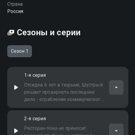
Страна
Россия
Сезоны и серии
Сезон 1
1-я серия
Отсидев 6 лет в тюрьме, Шустрый
решает провернуть последнее
дело - ограбление коммерческого
банка. В качестве прикрытия
Шустрый и его товарищи
2-я серия
арендуют стоящий по соседству
ресторан, где планируют вырыть
Ресторан пока не приносит