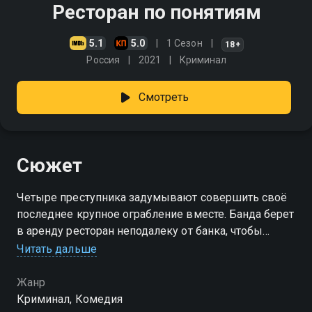
Ресторан по понятиям
5.1
5.0
1 Сезон
18+
Россия
2021
Криминал
Смотреть
Сюжет
Четыре преступника задумывают совершить своё
последнее крупное ограбление вместе. Банда берет
в аренду ресторан неподалеку от банка, чтобы
организовать подкоп к деньгохранилищу, но
Читать дальше
внезапно их предприятие привлекает внимание
посетителей
Жанр
Криминал, Комедия