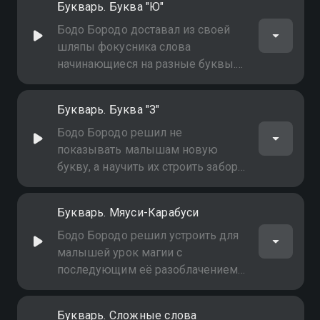
Букварь. Буква "Ю"
Бодо Бородо доставал из своей
шляпы фокусника слова
начинающиеся на разные буквы.
И только букве Ю слова на
досталась. Она очень расстроена.
Букварь. Буква "З"
Давайте поможем малышам и
Бодо Бородо придумать слово на
Бодо Бородо решил не
Букву Ю!
показывать малышам новую
букву, а научить их строить забор
от зайца, чтобы спасти морковь
для запеканки. Слова забор, заяц и
Букварь. Мяуси-Карабуси
запеканка на букву З, потому
малыши решили, что Бодо должен
Бодо Бородо решил устроить для
научить их этой букве
малышей урок магии с
последующим её разоблачением.
Бодо будет показывать фокусы, а
малышам нужно угадать, как он
Букварь. Сложные слова