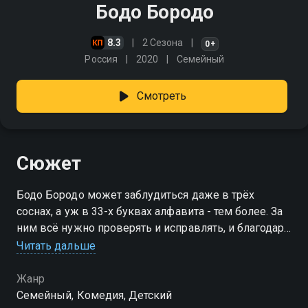
Бодо Бородо
8.3
2 Сезона
0+
Россия
2020
Cемейный
Смотреть
Сюжет
Бодо Бородо может заблудиться даже в трёх
соснах, а уж в 33-х буквах алфавита - тем более. За
ним всё нужно проверять и исправлять, и благодаря
этому у маленьких зрителей развивается
Читать дальше
внимательность и самостоятельное мышление
Жанр
Cемейный, Комедия, Детский