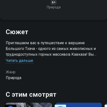
6+
Природа
Сюжет
Приглашаем вас в путешествие к вершине
Большого Тхача - одного из самых живописных и
труднодоступных горных массивов Кавказа! Вы
сможете насладиться видами величественных
Читать дальше
горных хребтов, зелёных долин и кристальных
водопадов
Жанр
Природа
С этим смотрят