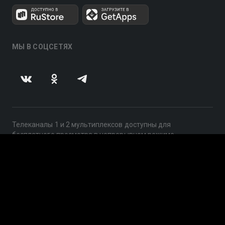
МЫ В СОЦСЕТЯХ
Телеканалы 1 и 2 мультиплексов доступны для
бесплатного просмотра в непрерывном режиме,
круглосуточно.
© 2014 — 2026, ООО «ЛайфСтрим», 109240, г. Москва,
ул. Николоямская, д. 13, стр. 2, этаж 2, ИНН 7710918800
Поддержка: help@smotreshka.tv
UUID: ec803541-1d69-467e-9076-7d210a23c569
v3.10.4
|
SSR