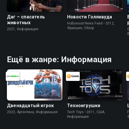
Даг – спасатель
Новости Голливуда
животных
Hollywood News Feed • 2012,
Франция, Обзор
2021, Информация
G
Ещё в жанре: Информация
Двенадцатый игрок
Техноигрушки
2023, Аргентина, Информация
Tech Toys • 2011, США,
F
Информация