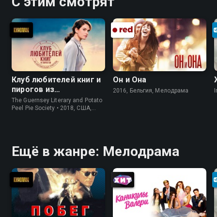
С этим смотрят
Клуб любителей книг и
Он и Она
пирогов из
2016, Бельгия, Мелодрама
I
картофельных
The Guernsey Literary and Potato
очистков
Peel Pie Society • 2018, США,
История
Ещё в жанре: Мелодрама