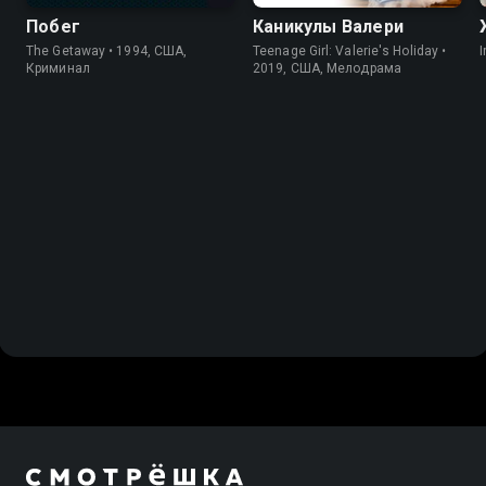
Побег
Каникулы Валери
The Getaway • 1994, США,
Teenage Girl: Valerie's Holiday •
I
Криминал
2019, США, Мелодрама