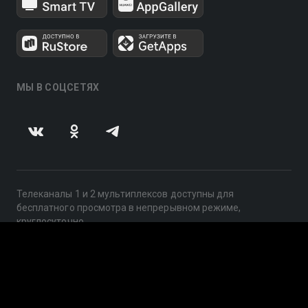
МЫ В СОЦСЕТЯХ
Телеканалы 1 и 2 мультиплексов доступны для
бесплатного просмотра в непрерывном режиме,
круглосуточно.
© 2014 — 2026, ООО «ЛайфСтрим», 109240, г. Москва,
ул. Николоямская, д. 13, стр. 2, этаж 2, ИНН 7710918800
Поддержка: help@smotreshka.tv
UUID: 65655a73-7550-46b2-8178-10b2b1af8d2a