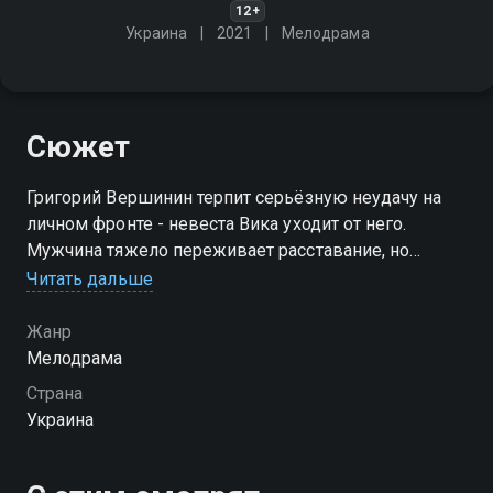
12+
Украина
2021
Мелодрама
Сюжет
Григорий Вершинин терпит серьёзную неудачу на
личном фронте - невеста Вика уходит от него.
Мужчина тяжело переживает расставание, но
однажды судьба дарит ему новую любовь:
Читать дальше
девушка, спасённая Григорием во время пожара,
становится его невестой
Жанр
Мелодрама
Страна
Украина