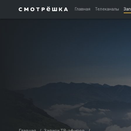
Главная
Телеканалы
Зап
Главная
/
Записи ТВ-эфиров
/