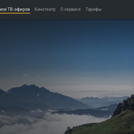
иси ТВ-эфиров
Кинотеатр
О сервисе
Тарифы