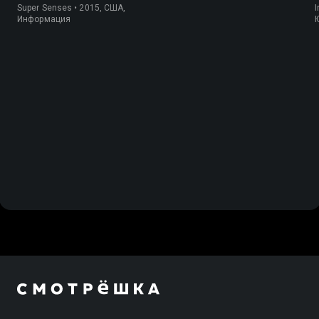
Super Senses • 2015, США,
I
Информация