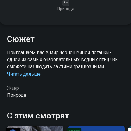
6+
Природа
Сюжет
Приглашаем вас в мир черношейной поганки -
одной из самых очаровательных водных птиц! Вы
сможете наблюдать за этими грациозными
созданиями, которые демонстрируют
Читать дальше
удивительную ловкость и элегантность в воде
Жанр
Природа
С этим смотрят