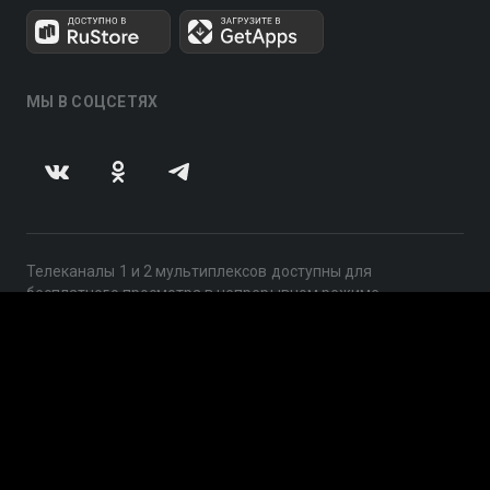
МЫ В СОЦСЕТЯХ
Телеканалы 1 и 2 мультиплексов доступны для
бесплатного просмотра в непрерывном режиме,
круглосуточно.
© 2014 — 2026, ООО «ЛайфСтрим», 109240, г. Москва,
ул. Николоямская, д. 13, стр. 2, этаж 2, ИНН 7710918800
Поддержка: help@smotreshka.tv
UUID: 6be2fe53-6997-4596-85f3-673ad00a8847
v3.10.4
|
SSR