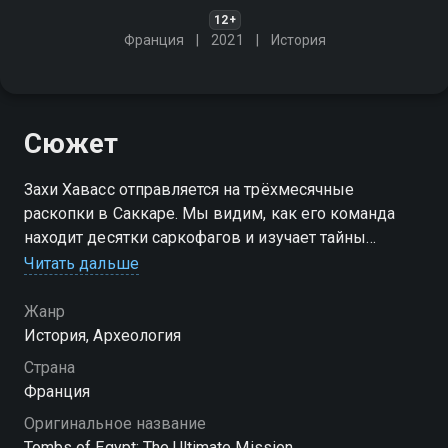
12+
Франция
2021
История
Сюжет
Захи Хавасс отправляется на трёхмесячные
раскопки в Саккаре. Мы видим, как его команда
находит десятки саркофагов и изучает тайны
некрополя. Кто был здесь похоронен 3000 лет
Читать дальше
назад?
Жанр
Посмотреть онлайн 1 сезон сериала Гробницы
История, Археология
Египта: самая важная миссия вы можете
Страна
совершенно бесплатно в хорошем HD качестве на
Франция
Смотрёшке
Оригинальное название
Tombs of Egypt: The Ultimate Mission