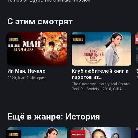
С этим смотрят
Ип Ман. Начало
Клуб любителей книг и
пирогов из
2020, Китай, История
картофельных
The Guernsey Literary and Potato
очистков
Peel Pie Society • 2018, США,
История
Ещё в жанре: История