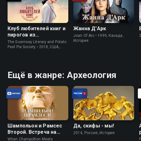
Клуб любителей книг и
Жанна Д'Арк
пирогов из
Joan Of Arc • 1999, Канада,
картофельных
История
The Guernsey Literary and Potato
очистков
Peel Pie Society • 2018, США,
История
Ещё в жанре: Археология
Шампольон и Рамсес
Да, скифы - мы!
Второй. Встреча на
2014, Россия, История
Ниле
When Champollion Meets