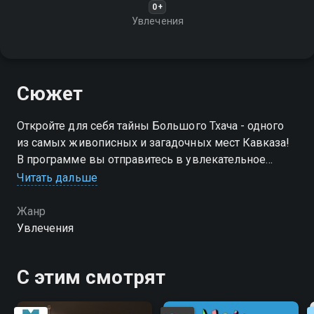
0+
Увлечения
Сюжет
Откройте для себя тайны Большого Тхача - одного
из самых живописных и загадочных мест Кавказа!
В программе вы отправитесь в увлекательное
путешествие по горам, лесам и долинам
Читать дальше
уникального природного заповедника
Жанр
Увлечения
С этим смотрят