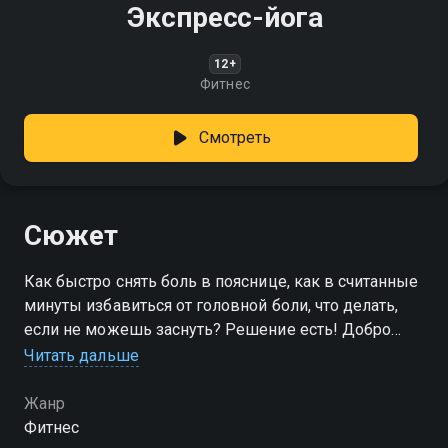
Экспресс-йога
12+
Фитнес
Смотреть
Сюжет
Как быстро снять боль в пояснице, как в считанные
минуты избавиться от головной боли, что делать,
если не можешь заснуть? Решение есть! Добро
пожаловать на курс "Экспресс-йога" доктора и
Читать дальше
мастера йоги Сергея Чернова!
Жанр
Фитнес