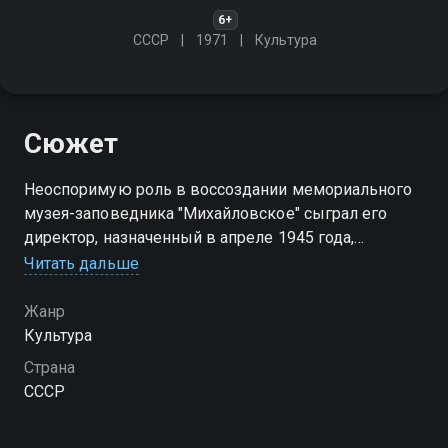
6+
СССР
1971
Культура
Сюжет
Неоспоримую роль в воссоздании мемориального
музея-заповедника "Михайловское" сыграл его
директор, назначенный в апреле 1945 года,
писатель-пушкинист, искусствовед С.С. Гейченко.
Читать дальше
Почти полвека, до конца жизни Гейченко служил
Пушкину и его памяти
Жанр
Культура
Страна
СССР