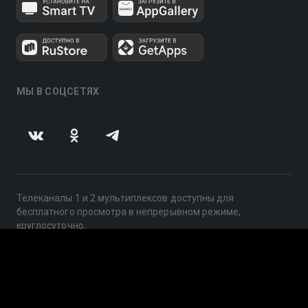
МЫ В СОЦСЕТЯХ
Телеканалы 1 и 2 мультиплексов доступны для
бесплатного просмотра в непрерывном режиме,
круглосуточно.
© 2014 — 2026, ООО «ЛайфСтрим», 109240, г. Москва,
ул. Николоямская, д. 13, стр. 2, этаж 2, ИНН 7710918800
Поддержка: help@smotreshka.tv
UUID: b6a081d5-68a9-4ac9-ad9b-ecf5efdae365