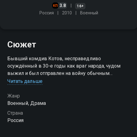
3.8
16+
Россия
2010
Военный
Сюжет
Бывший комдив Котов, несправедливо
осуждённый в 30-е годы как враг народа, чудом
выжил и был отправлен на войну обычным
рядовым бойцом штрафного батальона. Воевал, как
Читать дальше
все: в грязи, холоде и голоде, не заглядывая в
будущее больше, чем на один день
Жанр
Военный, Драма
Страна
Россия