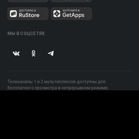
МЫ В СОЦСЕТЯХ
Телеканалы 1 и 2 мультиплексов доступны для
бесплатного просмотра в непрерывном режиме,
круглосуточно.
© 2014 — 2026, ООО «ЛайфСтрим», 109240, г. Москва,
ул. Николоямская, д. 13, стр. 2, этаж 2, ИНН 7710918800
Поддержка: help@smotreshka.tv
UUID: 4ac8bf2f-bd87-4181-a3be-008943f7abc2
v3.10.4
|
SSR