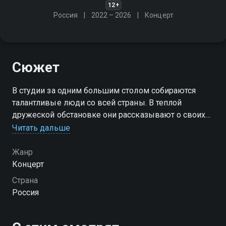
12+
Россия
2022 – 2026
Концерт
Сюжет
В студии за одним большим столом собираются
талантливые люди со всей страны. В теплой
дружеской обстановке они рассказывают о своих
семьях, жизни, мечтах. В перерывах между
Читать дальше
душевными разговорами участники исполняют
народные песни и популярные хиты
Жанр
Концерт
Страна
Россия