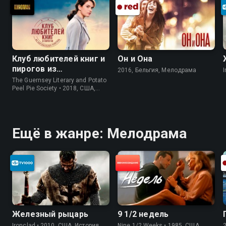
Клуб любителей книг и
Он и Она
пирогов из
2016, Бельгия, Мелодрама
I
картофельных
The Guernsey Literary and Potato
очистков
Peel Pie Society • 2018, США,
История
Ещё в жанре: Мелодрама
Железный рыцарь
9 1/2 недель
Ironclad • 2010, США, История
Nine 1/2 Weeks • 1985, США,