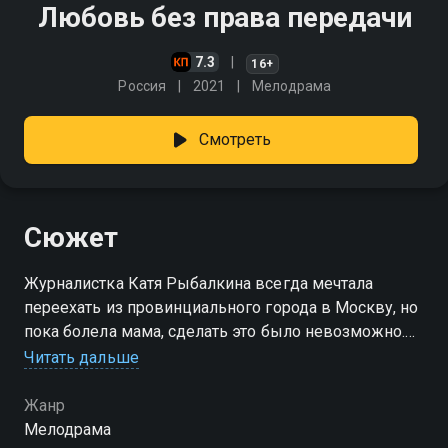
Любовь без права передачи
7.3
16+
Россия
2021
Мелодрама
Смотреть
Сюжет
Журналистка Катя Рыбалкина всегда мечтала
переехать из провинциального города в Москву, но
пока болела мама, сделать это было невозможно.
Перед смертью мама успела рассказать дочери о её
Читать дальше
настоящем отце Владимире Шестакове и попросила
Катю найти его
Жанр
Мелодрама