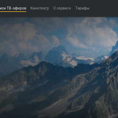
иси ТВ-эфиров
Кинотеатр
О сервисе
Тарифы