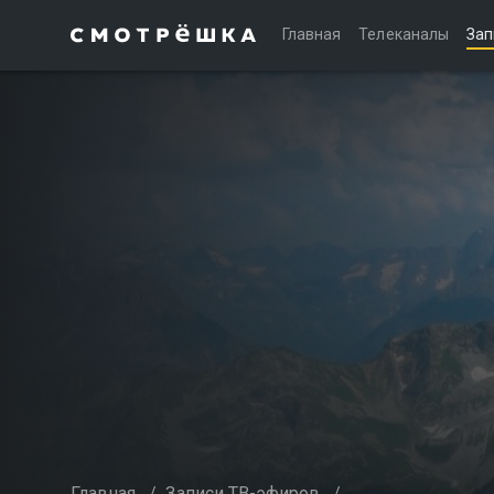
Главная
Телеканалы
Зап
Главная
/
Записи ТВ-эфиров
/