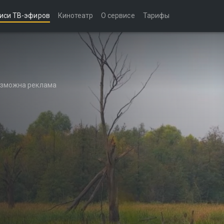
иси ТВ-эфиров
Кинотеатр
О сервисе
Тарифы
возможна реклама