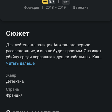
5.7
12+
Франция
2018 – 2019
Детектив
Сюжет
Для лейтенанта полиции Анжель это первое
расследование, и оно не будет простым. Она ищет
убийцу среди персонала и душевнобольных. Как
отличить правду от лжи? Узнать ответ можно, лишь
Читать дальше
оказавшись у самых границ безумия
Жанр
Детектив
Страна
Франция