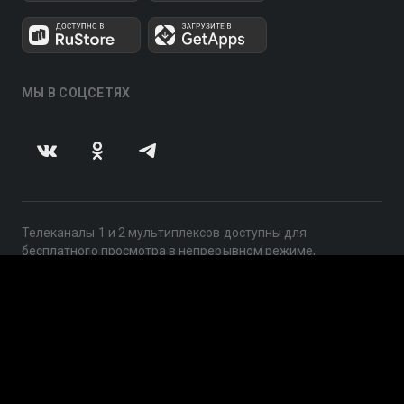
МЫ В СОЦСЕТЯХ
Телеканалы 1 и 2 мультиплексов доступны для
бесплатного просмотра в непрерывном режиме,
круглосуточно.
© 2014 — 2026, ООО «ЛайфСтрим», 109240, г. Москва,
ул. Николоямская, д. 13, стр. 2, этаж 2, ИНН 7710918800
Поддержка: help@smotreshka.tv
UUID: 69d64599-b3de-4ad3-a131-c8d225d42945
v3.10.4
|
SSR