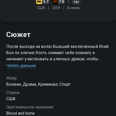
6.7
7.0
18+
США
2009
Боевик
Сюжет
После выхода на волю бывший заключённый Исай
Бон по кличке Кость снимает себе комнату и
начинает участвовать в уличных драках, чтобы
выполнить обещание данное другу, убитому в
Читать дальше
тюрьме
Жанр
Боевик, Драма, Криминал, Спорт
Страна
США
Оригинальное название
Blood and bone