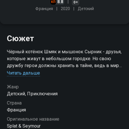
8.8
0+
Франция
2020
Детский
Сюжет
Чёрный котёнок Шмяк и мышонок Сырник - друзья,
которые живут в небольшом городке. Но свою
дружбу герои должны хранить в тайне, ведь в мире
кошек Сырника подстерегает немало опасностей.
Читать дальше
Это не мешает друзьям ежедневно мчаться
навстречу приключениямт!
Жанр
Детский, Приключения
Посмотреть онлайн 1 сезон сериала Котёнок Шмяк
Страна
вы можете совершенно бесплатно в хорошем HD
Франция
качестве на Смотрёшке
Оригинальное название
Splat & Seymour