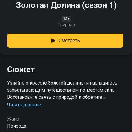
Золотая Долина (сезон 1)
12+
Природа
Смотреть
Сюжет
Узнайте о красоте Золотой долины и насладитесь
захватывающим путешествием по местам силы.
Восстановите связь с природой и обретите
внутренний покой!
Читать дальше
Посмотреть онлайн 1 сезон сериала Золотая Долина
Жанр
вы можете совершенно бесплатно в хорошем HD
Природа