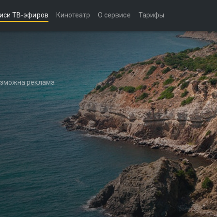
иси ТВ-эфиров
Кинотеатр
О сервисе
Тарифы
возможна реклама