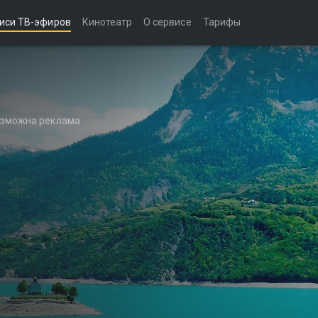
иси ТВ-эфиров
Кинотеатр
О сервисе
Тарифы
возможна реклама
)