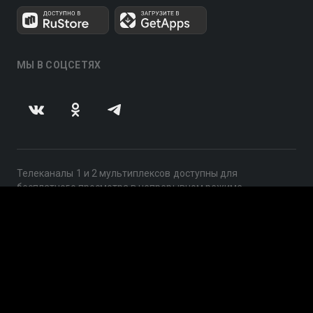
МЫ В СОЦСЕТЯХ
Телеканалы 1 и 2 мультиплексов доступны для
бесплатного просмотра в непрерывном режиме,
круглосуточно.
© 2014 — 2026, ООО «ЛайфСтрим», 109240, г. Москва,
ул. Николоямская, д. 13, стр. 2, этаж 2, ИНН 7710918800
Поддержка: help@smotreshka.tv
UUID: 4b07c830-7d06-4dc5-92f9-5cee5461b712
v3.10.4
|
SSR