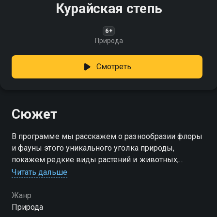
Курайская степь
6+
Природа
Смотреть
Сюжет
В программе мы расскажем о разнообразии флоры
и фауны этого уникального уголка природы,
покажем редкие виды растений и животных,
которые обитают здесь. Вы узнаете, как местные
Читать дальше
жители живут в гармонии с природой и какие тайны
хранит эта степь
Жанр
Природа