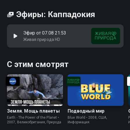
качестве на Смотрёшке
Эфиры: Каппадокия
Эфир от 07.08 21:53
Живая природа HD
С этим смотрят
Земля. Мощь планеты
Подводный мир
Earth - The Power of the Planet •
Blue World • 2008, США,
P
2007, Великобритания, Природа
Информация