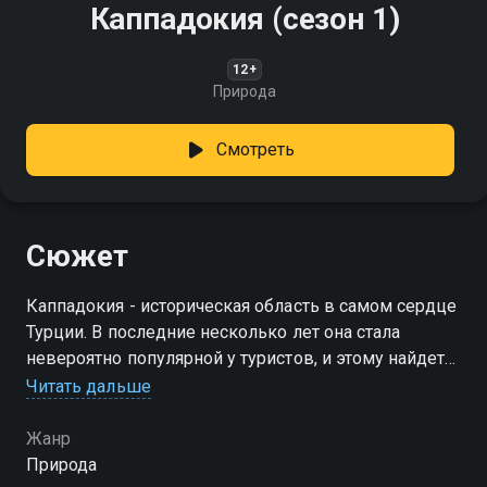
Каппадокия (сезон 1)
12+
Природа
Смотреть
Сюжет
Каппадокия - историческая область в самом сердце
Турции. В последние несколько лет она стала
невероятно популярной у туристов, и этому найдется
множество причин
Читать дальше
Посмотреть онлайн 1 сезон сериала Каппадокия вы
Жанр
можете совершенно бесплатно в хорошем HD
Природа