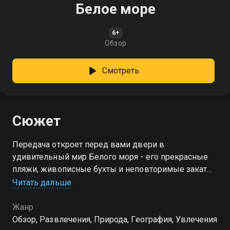
Белое море
6+
Обзор
Смотреть
Сюжет
Передача откроет перед вами двери в
удивительный мир Белого моря - его прекрасные
пляжи, живописные бухты и неповторимые закаты.
Вы увидите, как плещутся волны, и услышите шум
Читать дальше
прибоя
Жанр
Обзор, Развлечения, Природа, География, Увлечения