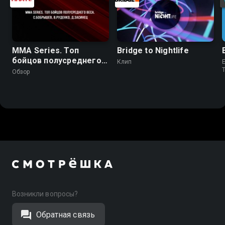
MMA Series. Топ
Bridge to Nightlife
бойцов полусреднего
Клип
E
веса. С.Бобрышев,
Обзор
В.Руденко, Д.Засинец
Возникли вопросы?
Обратная связь