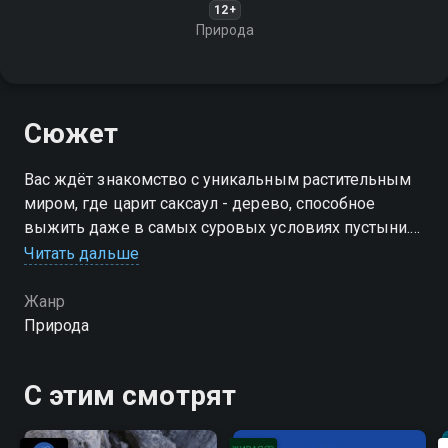
12+
Природа
Сюжет
Вас ждёт знакомство с уникальным растительным
миром, где царит саксаул - дерево, способное
выжить даже в самых суровых условиях пустыни.
Узнайте, как эти необычные леса формируют
Читать дальше
микроклимат и служат домом для множества
животных
Жанр
Природа
С этим смотрят