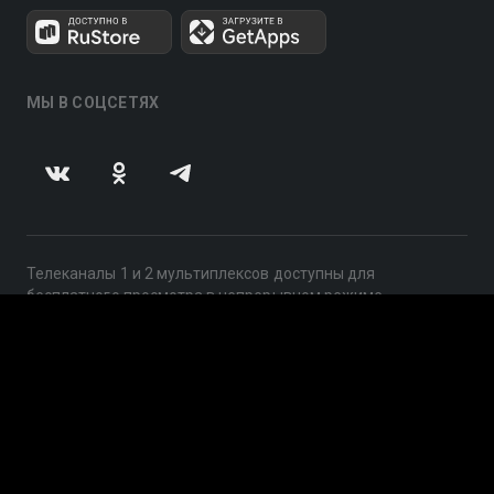
МЫ В СОЦСЕТЯХ
Телеканалы 1 и 2 мультиплексов доступны для
бесплатного просмотра в непрерывном режиме,
круглосуточно.
© 2014 — 2026, ООО «ЛайфСтрим», 109240, г. Москва,
ул. Николоямская, д. 13, стр. 2, этаж 2, ИНН 7710918800
Поддержка: help@smotreshka.tv
UUID: 920e09d7-c1ba-4cdd-889c-5308985ca19b
v3.10.4
|
SSR