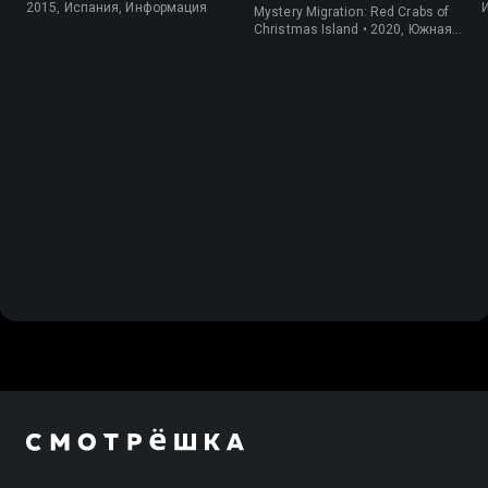
крабов
2015, Испания, Информация
Mystery Migration: Red Crabs of
Christmas Island • 2020, Южная
Корея, Природа