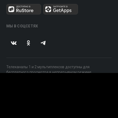
МЫ В СОЦСЕТЯХ
Телеканалы 1 и 2 мультиплексов доступны для
бесплатного просмотра в непрерывном режиме,
круглосуточно.
© 2014 — 2026, ООО «ЛайфСтрим», 109240, г. Москва,
ул. Николоямская, д. 13, стр. 2, этаж 2, ИНН 7710918800
Поддержка: help@smotreshka.tv
UUID: f65ab55f-2c59-45c3-96bb-1161b83c71aa
v3.10.4
|
SSR