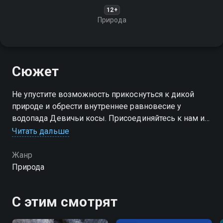
12+
Природа
Сюжет
Не упустите возможность прикоснуться к дикой
природе и обрести внутреннее равновесие у
водопада Девичьи косы. Присоединяйтесь к нам и
позвольте себе раствориться в магии этого
Читать дальше
удивительного места!
Жанр
Посмотреть онлайн 1 сезон сериала Водопад
Природа
Девичьи косы вы можете совершенно бесплатно в
хорошем HD качестве на Смотрёшке
С этим смотрят