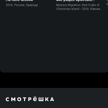
крабов
2018, Россия, Природа
Mystery Migration: Red Crabs of
Christmas Island • 2020, Южная
Корея, Природа