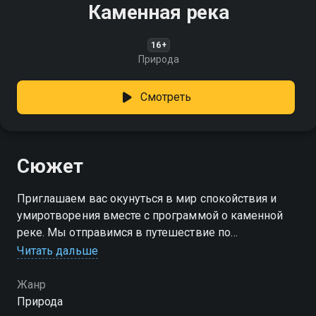
Каменная река
16+
Природа
Смотреть
Сюжет
Приглашаем вас окунуться в мир спокойствия и
умиротворения вместе с программой о каменной
реке. Мы отправимся в путешествие по
живописным местам, где величественные горы
Читать дальше
встречают кристально чистые воды
Жанр
Природа