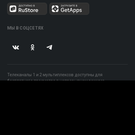
МЫ В СОЦСЕТЯХ
Телеканалы 1 и 2 мультиплексов доступны для
бесплатного просмотра в непрерывном режиме,
круглосуточно.
© 2014 — 2026, ООО «ЛайфСтрим», 109240, г. Москва,
ул. Николоямская, д. 13, стр. 2, этаж 2, ИНН 7710918800
Поддержка: help@smotreshka.tv
UUID: 87ef36c8-bafc-4097-a167-713bdf36d315
v3.10.4
|
SSR