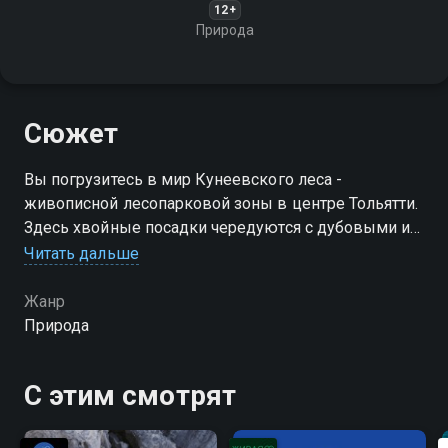
12+
Природа
Сюжет
Вы погрузитесь в мир Кунеевского леса -
живописной лесопарковой зоны в центре Тольятти.
Здесь хвойные посадки чередуются с дубовыми и
берёзовыми рощами, а протянутые по периметру
Читать дальше
парка тропы привлекают гуляющих, бегунов и
велосипедистов
Жанр
Природа
С этим смотрят