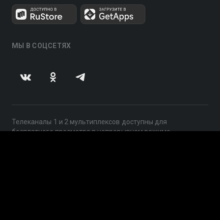
МЫ В СОЦСЕТЯХ
Телеканалы 1 и 2 мультиплексов доступны для
бесплатного просмотра в непрерывном режиме,
круглосуточно.
© 2014 — 2026, ООО «ЛайфСтрим», 109240, г. Москва,
ул. Николоямская, д. 13, стр. 2, этаж 2, ИНН 7710918800
Поддержка: help@smotreshka.tv
UUID: 8ebc5cc6-f016-4db4-b811-8626d869782d
v3.10.4
|
SSR