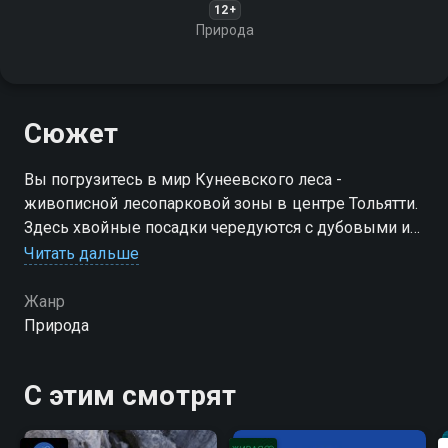
12+
Природа
Сюжет
Вы погрузитесь в мир Кунеевского леса -
живописной лесопарковой зоны в центре Тольятти.
Здесь хвойные посадки чередуются с дубовыми и
берёзовыми рощами, а протянутые по периметру
Читать дальше
парка тропы привлекают гуляющих, бегунов и
велосипедистов
Жанр
Природа
Посмотреть онлайн 1 сезон сериала Кунеевский лес
вы можете совершенно бесплатно в хорошем HD
С этим смотрят
качестве на Смотрёшке