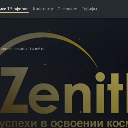
иси ТВ-эфиров
Кинотеатр
О сервисе
Тарифы
полные сезоны. Успейте