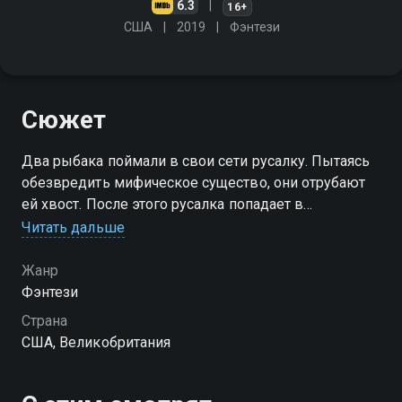
6.3
16+
США
2019
Фэнтези
Сюжет
Два рыбака поймали в свои сети русалку. Пытаясь
обезвредить мифическое существо, они отрубают
ей хвост. После этого русалка попадает в
психиатрическую больницу на попечение доктора
Читать дальше
Байера, который проводит над своими пациентами
странные эксперименты
Жанр
Фэнтези
Страна
США, Великобритания