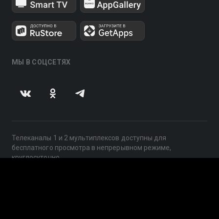
МЫ В СОЦСЕТЯХ
Телеканалы 1 и 2 мультиплексов доступны для
бесплатного просмотра в непрерывном режиме,
круглосуточно.
© 2014 — 2026, ООО «ЛайфСтрим», 109240, г. Москва,
ул. Николоямская, д. 13, стр. 2, этаж 2, ИНН 7710918800
Поддержка: help@smotreshka.tv
UUID: c724dc19-2e2b-4d54-88d0-4e71ee8ff862