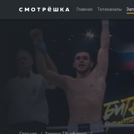
Главная
Телеканалы
Зап
Главная
/
Записи ТВ-эфиров
/