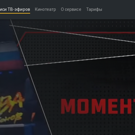
иси ТВ-эфиров
Кинотеатр
О сервисе
Тарифы