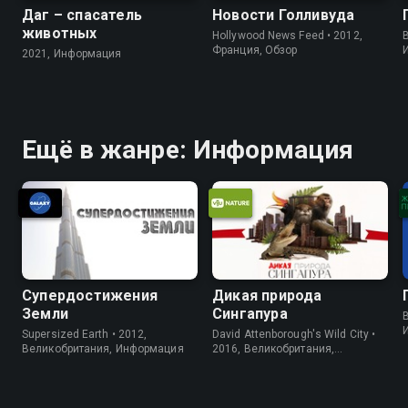
Даг – спасатель
Новости Голливуда
животных
Hollywood News Feed • 2012,
B
Франция, Обзор
2021, Информация
Ещё в жанре: Информация
Супердостижения
Дикая природа
Земли
Сингапура
B
Supersized Earth • 2012,
David Attenborough's Wild City •
Великобритания, Информация
2016, Великобритания,
Информация