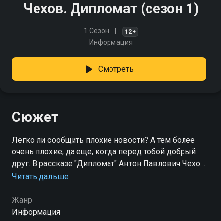
Чехов. Дипломат (сезон 1)
1 Сезон
12+
Информация
Смотреть
Сюжет
Легко ли сообщить плохие новости? А тем более
очень плохие, да еще, когда перед тобой добрый
друг. В рассказе "Дипломат" Антон Павлович Чехов
доверил это деликатное дело военному человеку:
Читать дальше
строгому, невозмутимому полковнику
Жанр
Посмотреть онлайн 1 сезон сериала Чехов.
Информация