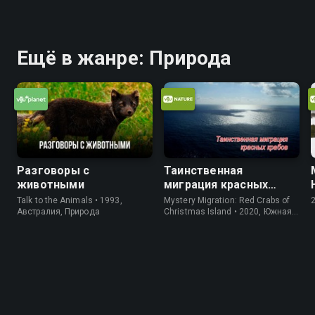
Ещё в жанре: Природа
Разговоры с
Таинственная
животными
миграция красных
крабов
Talk to the Animals • 1993,
Mystery Migration: Red Crabs of
Австралия, Природа
Christmas Island • 2020, Южная
Корея, Природа