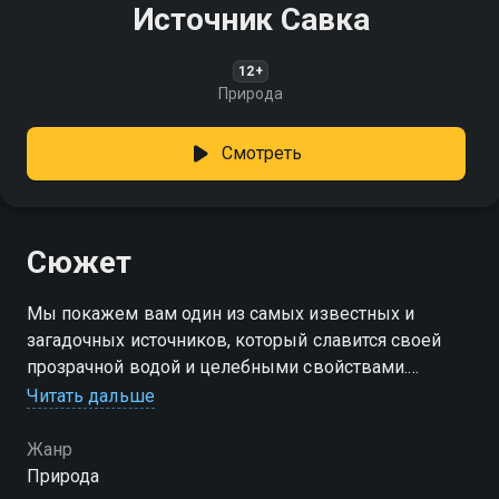
Источник Савка
12+
Природа
Смотреть
Сюжет
Мы покажем вам один из самых известных и
загадочных источников, который славится своей
прозрачной водой и целебными свойствами.
Окунитесь в мир чистоты и свежести источника
Читать дальше
Савка!
Жанр
Природа