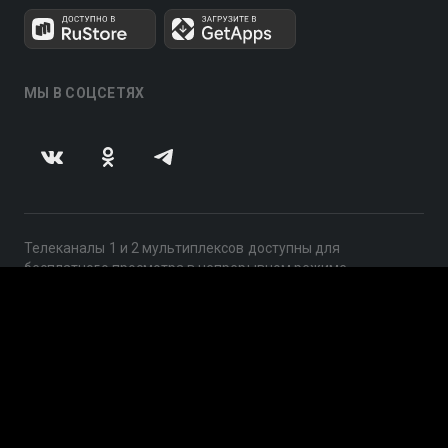
МЫ В СОЦСЕТЯХ
Телеканалы 1 и 2 мультиплексов доступны для
бесплатного просмотра в непрерывном режиме,
круглосуточно.
© 2014 — 2026, ООО «ЛайфСтрим», 109240, г. Москва,
ул. Николоямская, д. 13, стр. 2, этаж 2, ИНН 7710918800
Поддержка: help@smotreshka.tv
UUID: f3fa0c99-361b-43fe-80ae-c527bde38871
v3.10.4
|
SSR