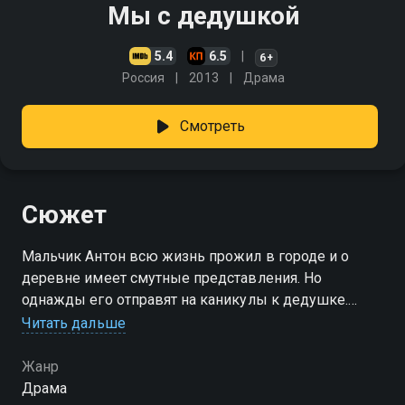
Мы с дедушкой
5.4
6.5
6+
Россия
2013
Драма
Смотреть
Сюжет
Мальчик Антон всю жизнь прожил в городе и о
деревне имеет смутные представления. Но
однажды его отправят на каникулы к дедушке.
Будут ссоры, непонимание, и только случай,
Читать дальше
который чуть не стоил деду жизни, всё изменит
Жанр
Драма