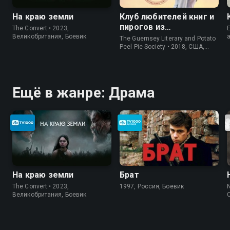
На краю земли
Клуб любителей книг и
пирогов из
The Convert • 2023,
E
картофельных
Великобритания, Боевик
The Guernsey Literary and Potato
очистков
Peel Pie Society • 2018, США,
История
Ещё в жанре: Драма
На краю земли
Брат
The Convert • 2023,
1997, Россия, Боевик
N
Великобритания, Боевик