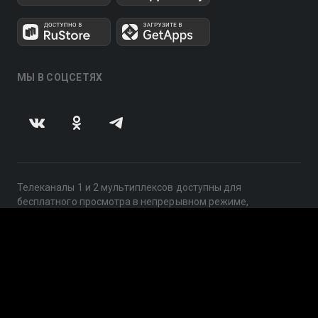
МЫ В СОЦСЕТЯХ
Телеканалы 1 и 2 мультиплексов доступны для
бесплатного просмотра в непрерывном режиме,
круглосуточно.
© 2014 — 2026, ООО «ЛайфСтрим», 109240, г. Москва,
ул. Николоямская, д. 13, стр. 2, этаж 2, ИНН 7710918800
Поддержка: help@smotreshka.tv
UUID: 731edbe6-2715-4bae-85dd-ab2fdfe2290c
v3.10.4
|
SSR