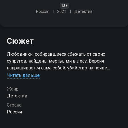
12+
Россия
2021
Детектив
Сюжет
Любовники, собиравшиеся сбежать от своих
супругов, найдены мёртвыми в лесу. Версия
напрашивается сама собой: убийство на почве
ревности. Однако в деле есть обстоятельство,
Читать дальше
переворачивающее всё с ног на голову
Жанр
Детектив
Страна
Россия